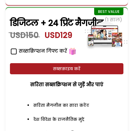
(1 साल)
डिजिटल + 24 प्रिंट मैगजीन
USD150
USD129
सब्सक्रिप्शन गिफ्ट करें
सब्सक्राइब करें
सरिता सब्सक्रिप्शन से जुड़ेें और पाएं
सरिता मैगजीन का सारा कंटेंट
देश विदेश के राजनैतिक मुद्दे