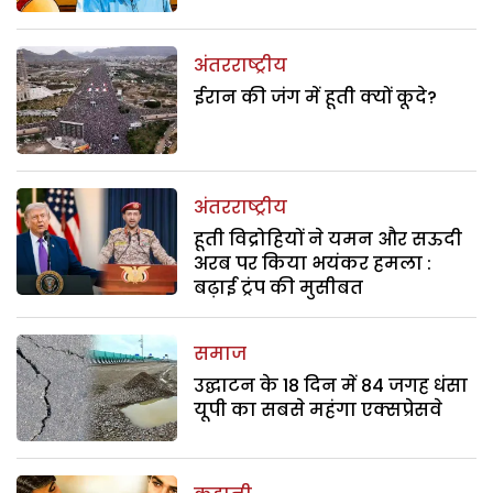
अंतरराष्ट्रीय
ईरान की जंग में हूती क्यों कूदे?
अंतरराष्ट्रीय
हूती विद्रोहियों ने यमन और सऊदी
अरब पर किया भयंकर हमला :
बढ़ाई ट्रंप की मुसीबत
समाज
उद्घाटन के 18 दिन में 84 जगह धंसा
यूपी का सबसे महंगा एक्सप्रेसवे