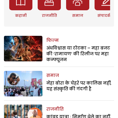
कहानी
राजनीति
समाज
संपादकीय
फिल्म
अंधविश्वास या टोटका – महा बजट
की ‘रामायण’ की रिलीज पर महा
कन्फ्यूजन
समाज
नेहा बोरा के चेहरे पर कालिख नहीं,
यह संस्कृति की गंदगी है
राजनीति
कांवड़ यात्रा : निर्माण धेले का नहीं,