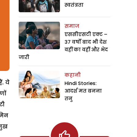
स्वतंत्रता
समाज
एससीएसटी एक्ट –
37 वर्षों बाद भी देश
वहीं का वहीं और भेद
जारी
कहानी
. ये
Hindi Stories:
आदर्श मत बनना
णों
तनु
टी
ूमिन
मुख