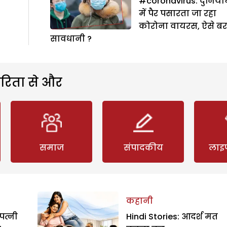
#coronavirus: दुनिया
में पैर पसारता जा रहा
कोरोना वायरस, ऐसे बरत
सावधानी ?
रिता से और
समाज
संपादकीय
लाइ
कहानी
पत्नी
Hindi Stories: आदर्श मत