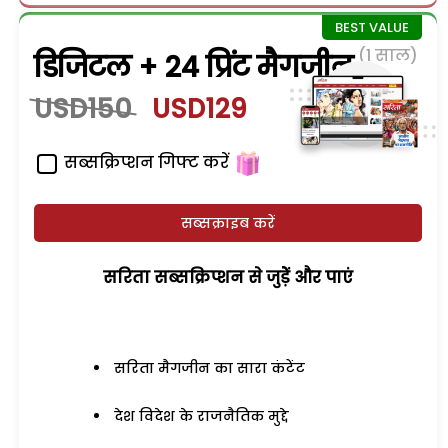
(1 साल)
डिजिटल + 24 प्रिंट मैगजीन
USD150
USD129
सब्सक्रिप्शन गिफ्ट करें
सब्सक्राइब करें
सरिता सब्सक्रिप्शन से जुड़ेें और पाएं
सरिता मैगजीन का सारा कंटेंट
देश विदेश के राजनैतिक मुद्दे