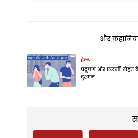
और कहानियां 
हेल्थ
प्रदूषण और एलर्जी: सेहत 
दुश्मन
स