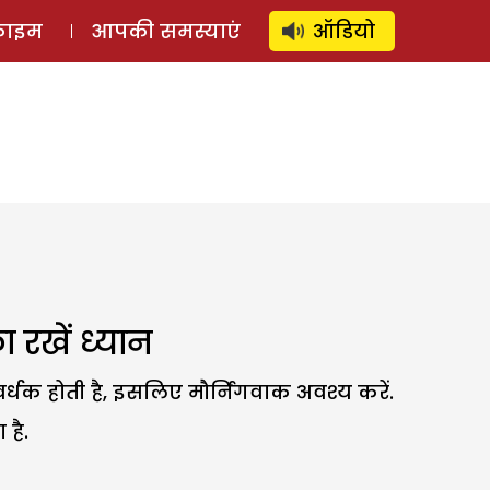
⚲
स्टोरी
लॉग इन
SUBSCRIBE
्राइम
आपकी समस्याएं
ऑडियो
 रखें ध्यान
धक होती है, इसलिए मौर्निंगवाक अवश्य करें.
है.