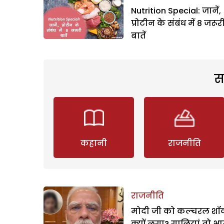
Nutrition Special: जानें,
प्रोटीन के संबंध में 8 जरूर
बातें
स
कहानी
राजनीति
राजनीति
मोदी जी को कल्चरल शॉक
क्यों लगा? गालियां तो भ