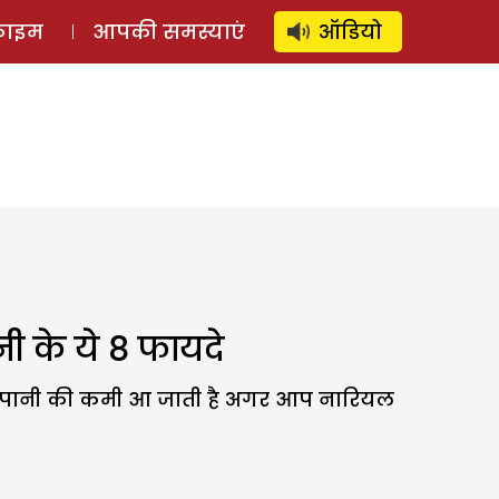
⚲
स्टोरी
लॉग इन
SUBSCRIBE
्राइम
आपकी समस्याएं
ऑडियो
ी के ये 8 फायदे
र मे पानी की कमी आ जाती है अगर आप नारियल