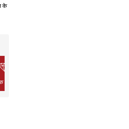
त के
फ स्टाइल
फिल्म
हेल्थ