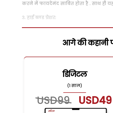
करने में फायदेमंद साबित होता है . साथ ही यह
3. हाई ब्लड प्रेशर:
आगे की कहानी पढ
डिजिटल
(1 साल)
USD99
USD49