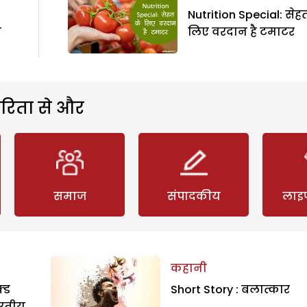
Nutrition Special: सेह
ी
लिए वरदान है टमाटर
रिता से और
समाज
संपादकीय
लाइ
कहानी
्ड
Short Story : बलात्कार
ारतीय