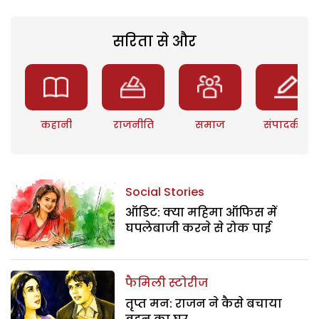
सरिता से और
कहानी
राजनीति
समाज
संपादकीय
Social Stories
ऑडिट: क्या महिमा ऑफिस में
घपलेबाजी करने से रोक पाई
फैमिली स्टोरीज
तृप्त मन: राजन ने कैसे बचाया