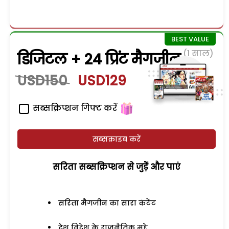
(1 साल)
डिजिटल + 24 प्रिंट मैगजीन
USD150
USD129
सब्सक्रिप्शन गिफ्ट करें
सब्सक्राइब करें
सरिता सब्सक्रिप्शन से जुड़ेें और पाएं
सरिता मैगजीन का सारा कंटेंट
देश विदेश के राजनैतिक मुद्दे