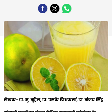
लेखक- डा. मु. सुहैल, डा. एसके विश्वकर्मा, डा. संजय सिंह