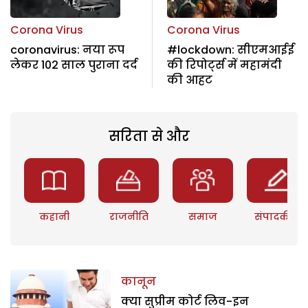
Corona Virus
Corona Virus
coronavirus: नया रूप
#lockdown: सीएमआईई
लेकर 102 साल पुराना दर्द
की रिपोर्ट्स में महामंदी
की आहट
सरिता से और
कहानी
राजनीति
समाज
संपादकीय
कानून
क्या सुप्रीम कोर्ट लिव-इन