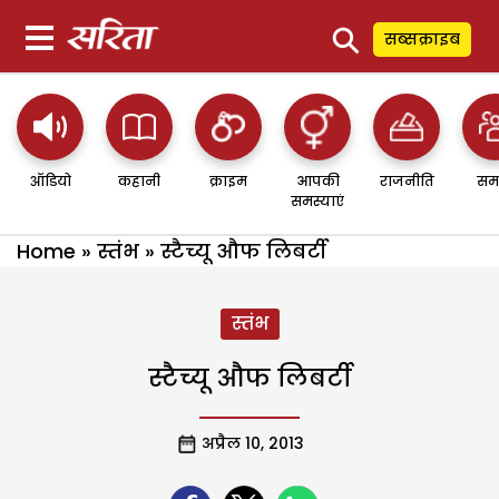
⚲
सब्सक्राइब
ऑडियो
कहानी
क्राइम
आपकी
राजनीति
सम
समस्याएं
Home
»
स्तंभ
»
स्टैच्यू औफ लिबर्टी
स्तंभ
स्टैच्यू औफ लिबर्टी
अप्रैल 10, 2013