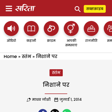
⚲
सब्सक्राइब
ऑडियो
कहानी
क्राइम
आपकी
राजनीति
सम
समस्याएं
Home
»
स्तंभ
»
निशाने पर
स्तंभ
निशाने पर
माधव जोशी
जुलाई 1, 2014