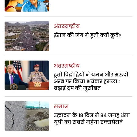
अंतरराष्ट्रीय
ईरान की जंग में हूती क्यों कूदे?
अंतरराष्ट्रीय
हूती विद्रोहियों ने यमन और सऊदी
अरब पर किया भयंकर हमला :
बढ़ाई ट्रंप की मुसीबत
समाज
उद्घाटन के 18 दिन में 84 जगह धंसा
यूपी का सबसे महंगा एक्सप्रेसवे