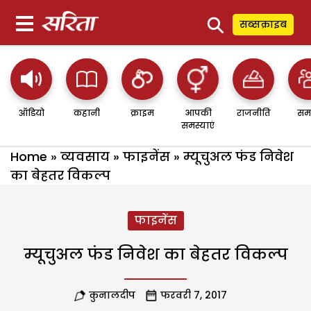
⚲
सब्सक्राइब
ऑडियो
कहानी
क्राइम
आपकी
राजनीति
सम
समस्याएं
Home
»
व्यवसाय
»
फाइनेंस
»
म्यूचुअल फंड निवेश
का बेहतर विकल्प
फाइनेंस
म्यूचुअल फंड निवेश का बेहतर विकल्प
कुनालदीप
फरवरी 7, 2017