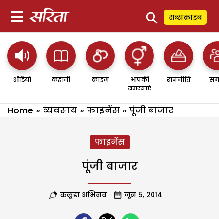
⚲
सब्सक्राइब
ऑडियो
कहानी
क्राइम
आपकी
राजनीति
सम
समस्याएं
Home
»
व्यवसाय
»
फाइनेंस
»
पूंजी बाजार
फाइनेंस
पूंजी बाजार
कलूड़ा अभिनव
जून 5, 2014