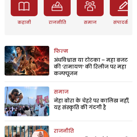
कहानी
राजनीति
समाज
संपादकीय
फिल्म
अंधविश्वास या टोटका – महा बजट
की ‘रामायण’ की रिलीज पर महा
कन्फ्यूजन
समाज
नेहा बोरा के चेहरे पर कालिख नहीं,
यह संस्कृति की गंदगी है
राजनीति