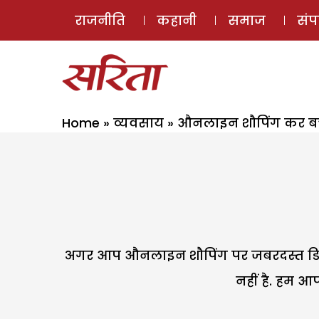
राजनीति
कहानी
समाज
सं
Home
»
व्यवसाय
»
औनलाइन शौपिंग कर बचा
अगर आप औनलाइन शौपिंग पर जबरदस्त डिस्क
नहीं है. हम आ