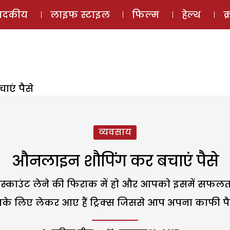
ई-मैगज़ीन
ऑडियो 
पादकीय
लाइफ स्टाइल
फिल्म
हेल्थ
क
एं पैसे
व्यवसाय
औनलाइन शौपिंग कर बचाएं पैसे
ाउंट लेने की फिराक में हो और आपको इसमें सफलता नह
पके लिए लेकर आए हैं ट्रिक्स जिससे आप अपना काफी पै