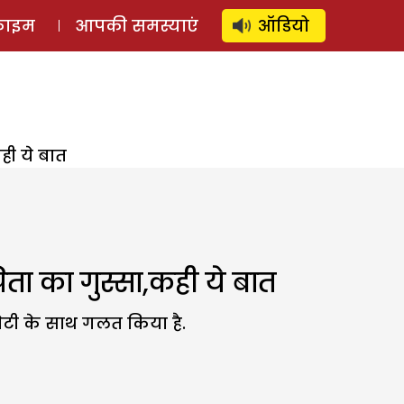
⚲
स्टोरी
लॉग इन
SUBSCRIBE
्राइम
आपकी समस्याएं
ऑडियो
ही ये बात
िता का गुस्सा,कही ये बात
ी बेटी के साथ गलत किया है.