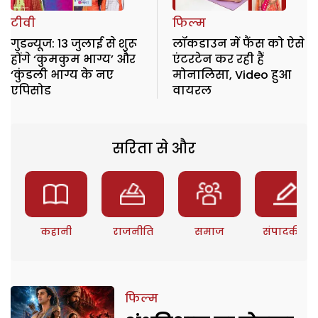
टीवी
फिल्म
गुडन्यूज: 13 जुलाई से शुरू
लॉकडाउन में फैंस को ऐसे
होंगे ‘कुमकुम भाग्य’ और
एंटरटेन कर रही हैं
‘कुंडली भाग्य के नए
मोनालिसा, Video हुआ
एपिसोड
वायरल
सरिता से और
कहानी
राजनीति
समाज
संपादकीय
फिल्म