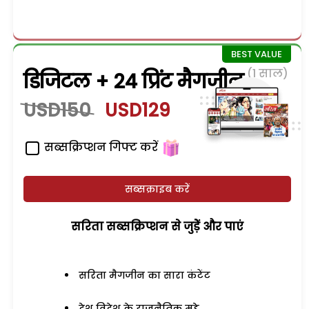
(1 साल)
डिजिटल + 24 प्रिंट मैगजीन
USD150
USD129
सब्सक्रिप्शन गिफ्ट करें
सब्सक्राइब करें
सरिता सब्सक्रिप्शन से जुड़ेें और पाएं
सरिता मैगजीन का सारा कंटेंट
देश विदेश के राजनैतिक मुद्दे