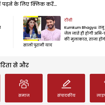
पढ़ने के लिए क्लिक करें...
टीवी
म
Kumkum Bhagya: तनु 
जेल जाते ही होगी अभि-प्र
की मुलाकात, ताजा होंग
सालों पुरानी याद
रिता से और
समाज
संपादकीय
लाइ