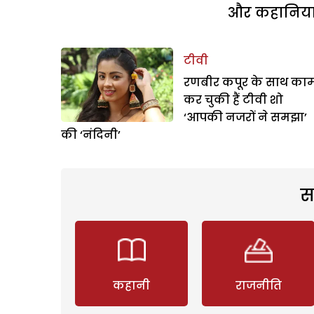
और कहानियां 
टीवी
रणबीर कपूर के साथ का
कर चुकी हैं टीवी शो
‘आपकी नजरों ने समझा’
की ‘नंदिनी’
स
कहानी
राजनीति