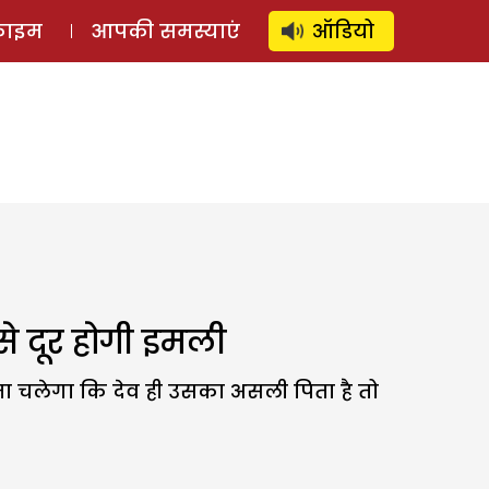
⚲
स्टोरी
लॉग इन
SUBSCRIBE
्राइम
आपकी समस्याएं
ऑडियो
े दूर होगी इमली
 चलेगा कि देव ही उसका असली पिता है तो