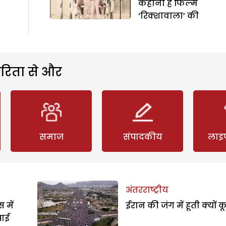
कहानी है फिल्म
‘रिक्शावाला’ की
रिता से और
समाज
संपादकीय
लाइ
अंतरराष्ट्रीय
 में
ईरान की जंग में हूती क्यों क
पाई