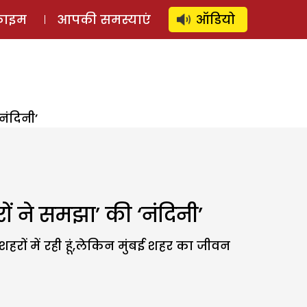
⚲
स्टोरी
लॉग इन
SUBSCRIBE
्राइम
आपकी समस्याएं
ऑडियो
नंदिनी’
ं ने समझा’ की ‘नंदिनी’
रों में रही हूं,लेकिन मुंबई शहर का जीवन