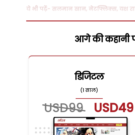
ये भी पढ़ें- सलमान खान, नेटफ्लिक्स, यश रा
आगे की कहानी पढ
डिजिटल
(1 साल)
USD99
USD49