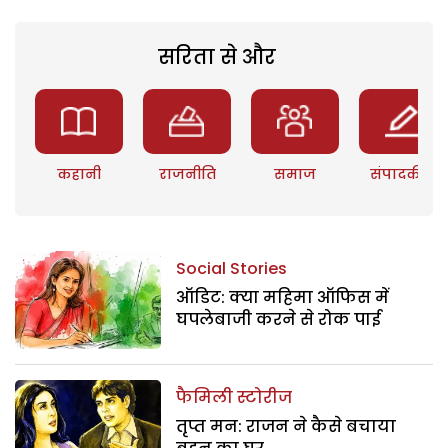
सरिता से और
कहानी
राजनीति
समाज
संपादकीय
Social Stories
ऑडिट: क्या महिमा ऑफिस में
घपलेबाजी करने से रोक पाई
फैमिली स्टोरीज
तृप्त मन: राजन ने कैसे बचाया