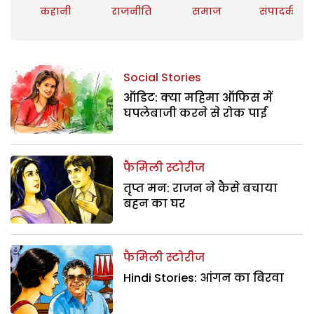
कहानी
राजनीति
समाज
संपादकीय
Social Stories
ऑडिट: क्या महिमा ऑफिस में
घपलेबाजी करने से रोक पाई
फैमिली स्टोरीज
तृप्त मन: राजन ने कैसे बचाया
बहन का घर
फैमिली स्टोरीज
Hindi Stories: आंगन का बिरवा