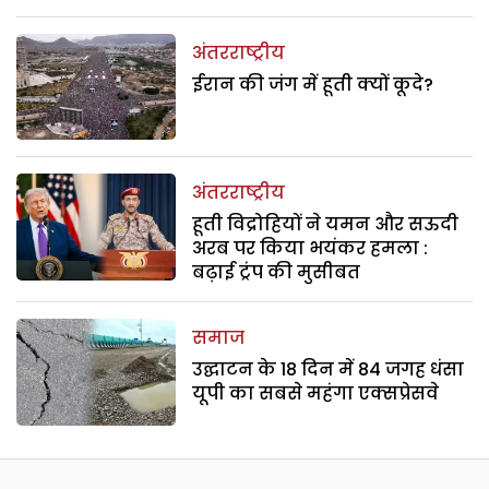
अंतरराष्ट्रीय
ईरान की जंग में हूती क्यों कूदे?
अंतरराष्ट्रीय
हूती विद्रोहियों ने यमन और सऊदी
अरब पर किया भयंकर हमला :
बढ़ाई ट्रंप की मुसीबत
समाज
उद्घाटन के 18 दिन में 84 जगह धंसा
यूपी का सबसे महंगा एक्सप्रेसवे