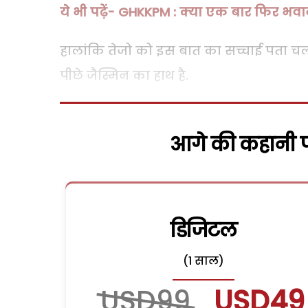
ये भी पढ़ें- GHKKPM : क्या एक बार फिर भ
हालांकि तेजो को इस बात का सच्चाई पता चल
पीछे जैस्मिन का हाथ है.
आगे की कहानी पढ
डिजिटल
(1 साल)
USD99
USD49