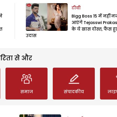
टीवी
ने
Bigg Boss 15 में नहीं न
आएंगे Tejasswi Praka
्त
के ये खास दोस्त, फैंस हु
उदास
रिता से और
समाज
संपादकीय
लाइ