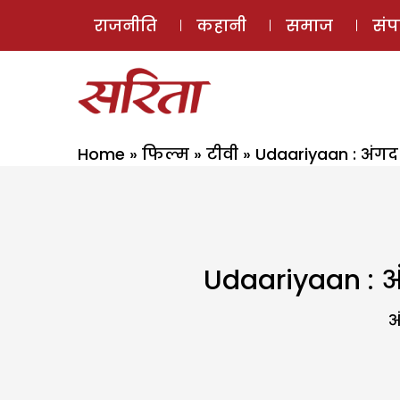
राजनीति
कहानी
समाज
सं
Home
»
फिल्म
»
टीवी
»
Udaariyaan : अंगद
Udaariyaan : अं
अ