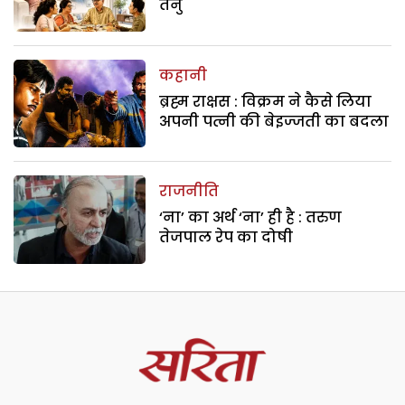
तनु
कहानी
ब्रह्म राक्षस : विक्रम ने कैसे लिया
अपनी पत्नी की बेइज्जती का बदला
राजनीति
‘ना’ का अर्थ ‘ना’ ही है : तरुण
तेजपाल रेप का दोषी