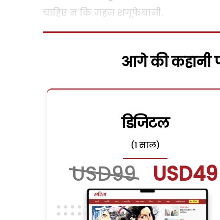
चाहिए न कि महज शगूफेबाजी.
आगे की कहानी पढ
डिजिटल
(1 साल)
USD99
USD49