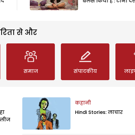
ाद
बैलेंस किया है : टीना दत्
रिता से और
समाज
संपादकीय
लाइ
कहानी
हा
Hindi Stories: लाचार
िलीज