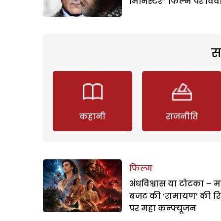
मिनिस्टर’’ फिल्म पर विव
स
कहानी
राजनीति
फिल्म
अंधविश्वास या टोटका – म
बजट की ‘रामायण’ की र
पर महा कन्फ्यूजन