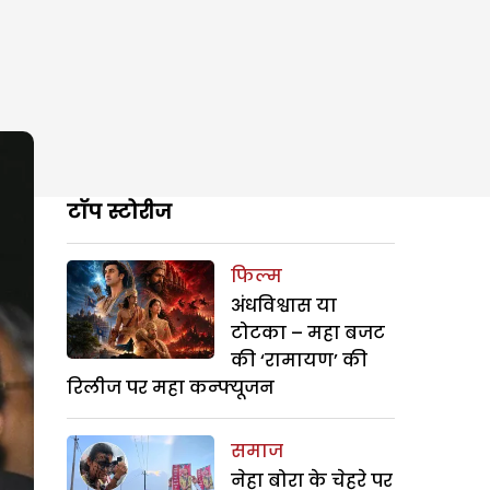
टॉप स्टोरीज
फिल्म
अंधविश्वास या
टोटका – महा बजट
की ‘रामायण’ की
रिलीज पर महा कन्फ्यूजन
समाज
नेहा बोरा के चेहरे पर