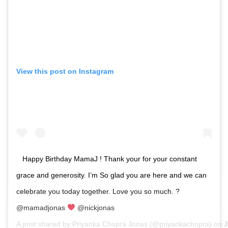
View this post on Instagram
Happy Birthday MamaJ ! Thank your for your constant
grace and generosity. I’m So glad you are here and we can
celebrate you today together. Love you so much. ?
@mamadjonas
@nickjonas
A post shared by
Priyanka Chopra Jonas
(@priyankachopra) on
J