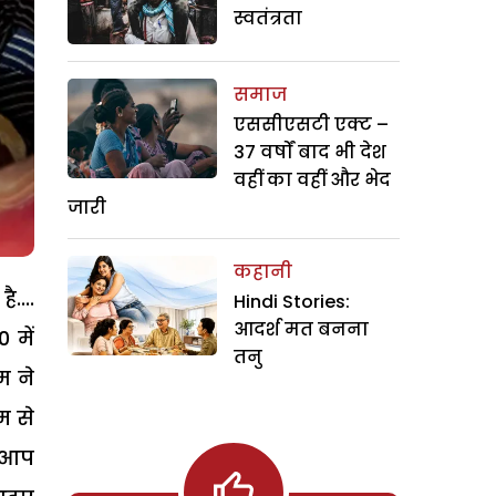
स्वतंत्रता
समाज
एससीएसटी एक्ट –
37 वर्षों बाद भी देश
वहीं का वहीं और भेद
जारी
कहानी
....
Hindi Stories:
आदर्श मत बनना
 में
तनु
म ने
म से
ा आप