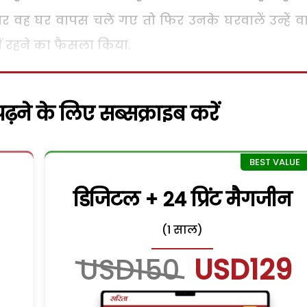
र वह घर वापस चले गए तो फिर उनके घरवालें उन्हें 
वहीं रहने का फैसला किया.
़ने के लिए सब्सक्राइब करें
डिजिटल + 24 प्रिंट मैगजीन
(1 साल)
USD150
USD129