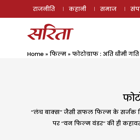
राजनीति
कहानी
समाज
सं
Home
»
फिल्म
»
फोटोग्राफ : अति धीमी गत
फोट
‘‘लंच बाक्स’’ जैसी सफल फिल्म के सर्जक रित
पर ‘‘वन फिल्म वंडर’’ की ही कहावत