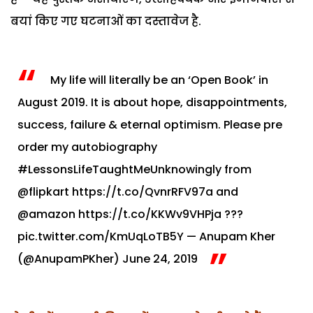
बयां किए गए घटनाओं का दस्तावेज है.
My life will literally be an ‘Open Book’ in
August 2019. It is about hope, disappointments,
success, failure & eternal optimism. Please pre
order my autobiography
#LessonsLifeTaughtMeUnknowingly
from
@flipkart
https://t.co/QvnrRFV97a
and
@amazon
https://t.co/KKWv9VHPja
???
pic.twitter.com/KmUqLoTB5Y
— Anupam Kher
(@AnupamPKher)
June 24, 2019