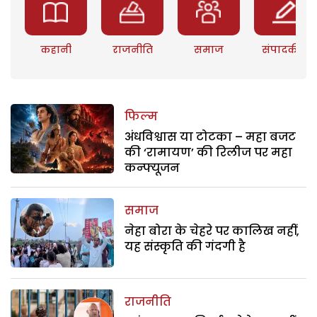
कहानी
राजनीति
समाज
संपादकीय
फिल्म
अंधविश्वास या टोटका – महा बजट
की ‘रामायण’ की रिलीज पर महा
कन्फ्यूजन
समाज
नेहा बोरा के चेहरे पर कालिख नहीं,
यह संस्कृति की गंदगी है
राजनीति