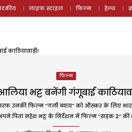
ई-मैगज़ीन
ऑडियो 
पादकीय
लाइफ स्टाइल
फिल्म
हेल्थ
क
ूबाई काठियावाड़ी!
फिल्म
आलिया भट्ट बनेंगी गंगूबाई काठियाव
क तरफ उनकी फिल्म ‘‘गली ब्वाय’’ को औस्कर के लिए भारत
ने पिता महेश भट्ट के निर्देशन में फिल्म ‘‘सड़क 2’’ की शू