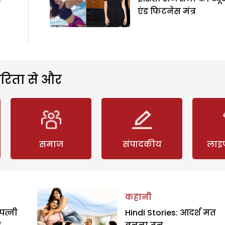
एंड फिटनेस मंत्र
रिता से और
समाज
संपादकीय
लाइ
कहानी
पत्नी
Hindi Stories: आदर्श मत