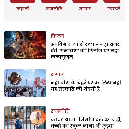
कहानी
राजनीति
समाज
संपादकीय
फिल्म
अंधविश्वास या टोटका – महा बजट
की ‘रामायण’ की रिलीज पर महा
कन्फ्यूजन
समाज
नेहा बोरा के चेहरे पर कालिख नहीं,
यह संस्कृति की गंदगी है
राजनीति
कांवड़ यात्रा : निर्माण धेले का नहीं,
बच्चों का स्कूल जाना भी छुड़वा