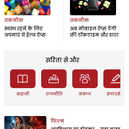
तकनीक
तकनीक
स्वस्थ रहने के लिए
अब मोबाइल ऐप्स देंगी
अपनाएं ये हेल्थ ऐप्स
फ्री टॉकटाइम और डाटा
सरिता से और
कहानी
राजनीति
समाज
संपादकीय
फिल्म