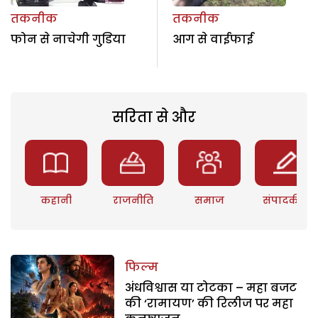
तकनीक
तकनीक
फोन से नाचेगी गुडि़या
आग से वाईफाई
सरिता से और
कहानी
राजनीति
समाज
संपादकीय
फिल्म
अंधविश्वास या टोटका – महा बजट
की ‘रामायण’ की रिलीज पर महा