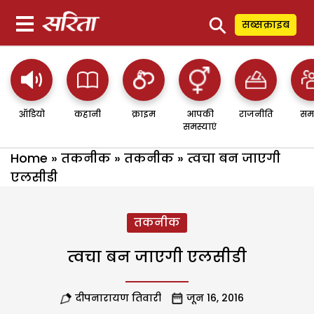
⚲
सब्सक्राइब
ऑडियो
कहानी
क्राइम
आपकी
राजनीति
सम
समस्याएं
Home
»
तकनीक
»
तकनीक
»
त्वचा बन जाएगी
एलसीडी
तकनीक
त्वचा बन जाएगी एलसीडी
दीपनारायण तिवारी
जून 16, 2016