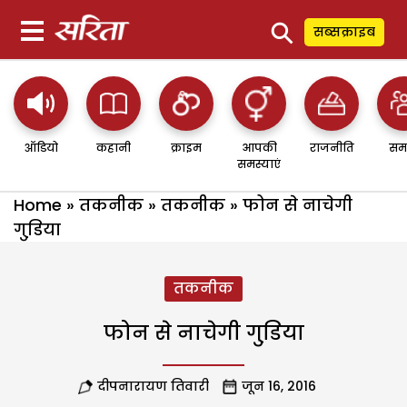
⚲
सब्सक्राइब
ऑडियो
कहानी
क्राइम
आपकी
राजनीति
सम
समस्याएं
Home
»
तकनीक
»
तकनीक
»
फोन से नाचेगी
गुडि़या
तकनीक
फोन से नाचेगी गुडि़या
दीपनारायण तिवारी
जून 16, 2016