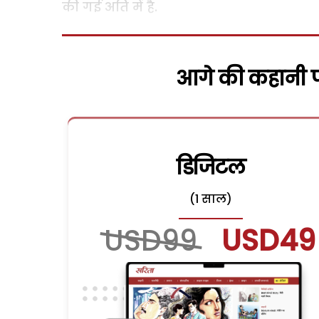
की गई अति में है.
आगे की कहानी पढ
डिजिटल
(1 साल)
USD99
USD49