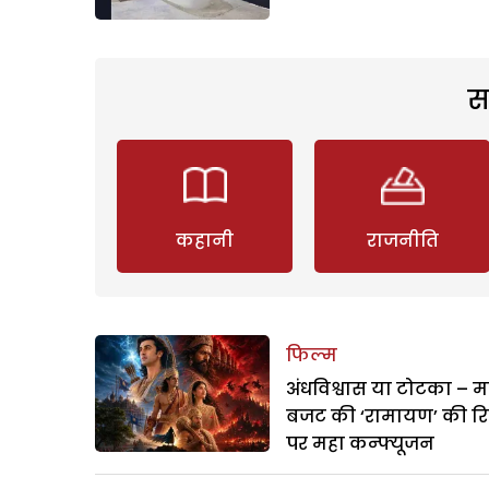
स
कहानी
राजनीति
फिल्म
अंधविश्वास या टोटका – म
बजट की ‘रामायण’ की र
पर महा कन्फ्यूजन