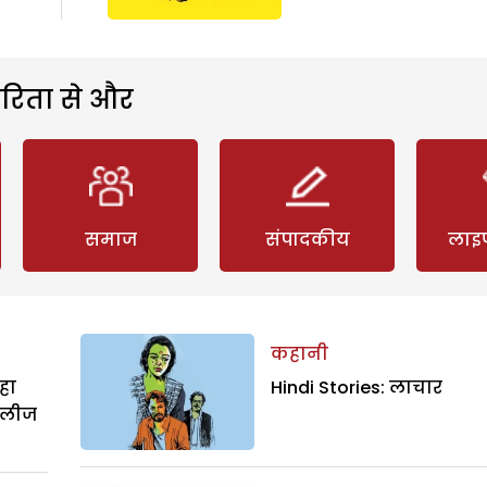
रिता से और
समाज
संपादकीय
लाइ
कहानी
हा
Hindi Stories: लाचार
िलीज