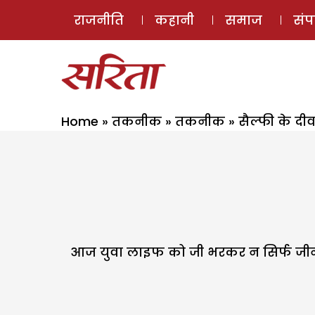
राजनीति
कहानी
समाज
सं
Home
»
तकनीक
»
तकनीक
»
सैल्फी के दीव
आज युवा लाइफ को जी भरकर न सिर्फ जीना च