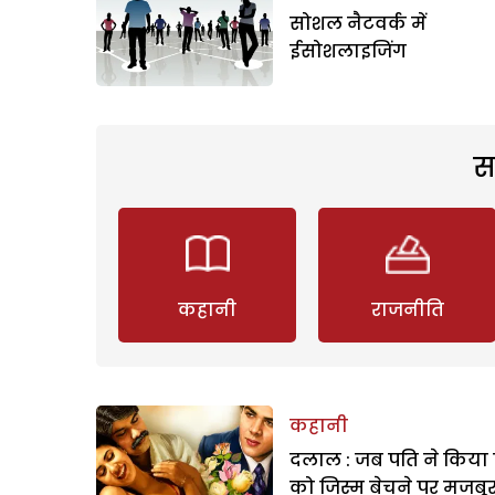
सोशल नैटवर्क में
ईसोशलाइजिंग
स
कहानी
राजनीति
कहानी
दलाल : जब पति ने किया 
को जिस्म बेचने पर मजबू