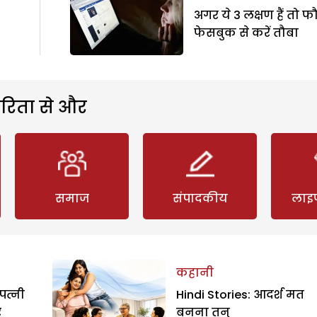
अगर ये 3 लक्षण हैं तो 
फेसबुक से करें तौबा
रिता से और
समाज
संपादकीय
लाइ
कहानी
पत्नी
Hindi Stories: आदर्श मत
र
बनना तनु