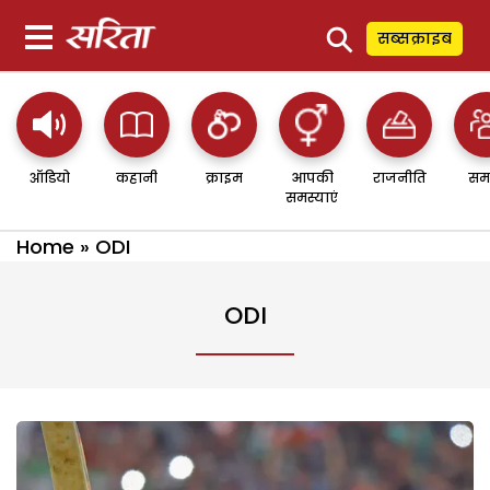
⚲
सब्सक्राइब
ऑडियो
कहानी
क्राइम
आपकी
राजनीति
सम
समस्याएं
Home
»
ODI
ODI