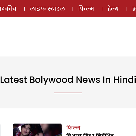
ई-मैगज़ीन
ऑडियो 
पादकीय
लाइफ स्टाइल
फिल्म
हेल्थ
क
Latest Bolywood News In Hind
फिल्म