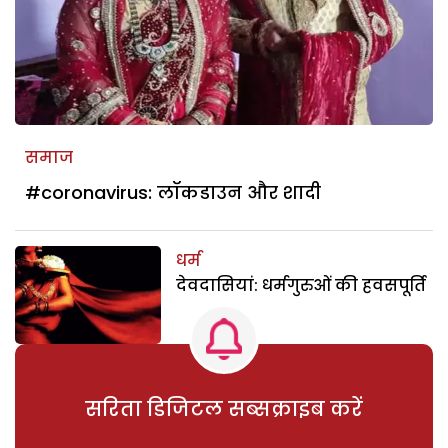
समाज
#coronavirus: लॉकडाउन और शादी
धर्म
देवदासियां: धर्मगुरुओं की हवसपूर्ति
सरिता डिजिटल सब्सक्राइब करें