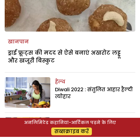
खानपान
ड्राई फ्रूट्स की मदद से ऐसे बनाएं अखरोट लड्डू
और खजूरी बिस्कुट
हेल्थ
Diwali 2022 : संतुलित आहार हैल्दी
त्योहार
परिवार
अनलिमिटेड कहानियां-आर्टिकल पढ़ने के लिए
Diwali 2022: दीवाली की थाली-
सब्सक्राइब करें
घोलें रिश्तों में मिठास