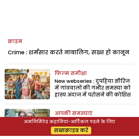
क्राइम
Crime : शर्मसार करते नाबालिग, सख्त हो कानून
फिल्म समीक्षा
New webseries : दुपहिया सीरिज
में गांववालों की गंभीर समस्‍या को
हास्‍य अंदाज में परोसने की कोशिश
आपकी समस्याएं
Wedding : मैं बेटी की शादी अपने
अनलिमिटेड कहानियां-आर्टिकल पढ़ने के लिए
शहर से दूर नहीं करना चाहता
सब्सक्राइब करें