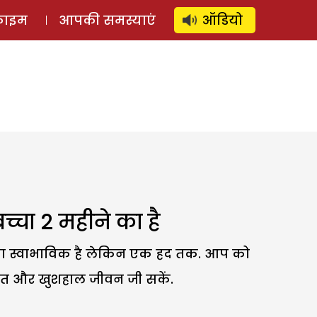
⚲
स्टोरी
लॉग इन
SUBSCRIBE
्राइम
आपकी समस्याएं
ऑडियो
बच्चा 2 महीने का है
त होना स्वाभाविक है लेकिन एक हद तक. आप को
ित और खुशहाल जीवन जी सकें.