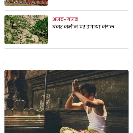
अजब-गजब
बंजर जमीन पर उगाया जंगल