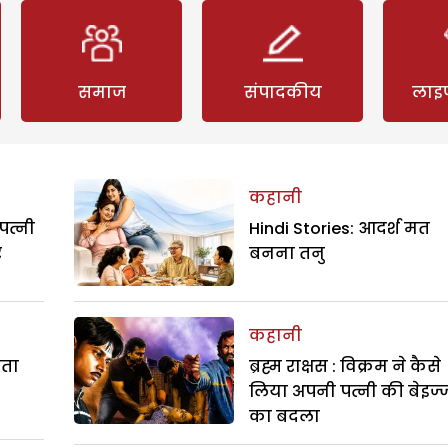
समाज
संपादकीय
लाइ
कहानी
पत्नी
Hindi Stories: आदर्श मत
र
बनना तनु
कहानी
रता
ब्रह्म राक्षस : विक्रम ने कैसे
लिया अपनी पत्नी की बेइज्
का बदला