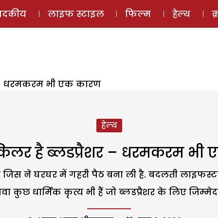
ई-मैगज़ीन
ऑडियो 
पादकीय
लाइफ स्टाइल
फिल्म
हेल्थ
क
शर – धरमकरम भी एक कारण
हेल्थ
किलर है ब्लडप्रैशर – धरमकरम भ
ला है जिस ने घरघर में गहरी पैठ बना ली है. बदलती ल
ा कुछ धार्मिक कृत्य भी हैं जो ब्लडप्रैशर के लिए जिम्मेदार