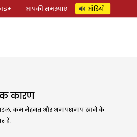
⚲
स्टोरी
लॉग इन
SUBSCRIBE
्राइम
आपकी समस्याएं
ऑडियो
ी एक कारण
ाइफस्टाइल, कम मेहनत और अनापशनाप खाने के
 हैं.