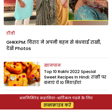
टीवी
GHKKPM: विराट ने अपनी बहन से बंधवाई राखी,
देखें Photos
खानपान
Top 10 Rakhi 2022 Special
Sweet Recipes In Hindi: राखी पर
बनाएं ये 10 मिठाईयां
परिवार
अनलिमिटेड कहानियां-आर्टिकल पढ़ने के लिए
Top 10 Rakhi Tips in Hindi: भाई-
सब्सक्राइब करें
बहन के रिश्तों में ऐसे बढ़ाएं प्यार