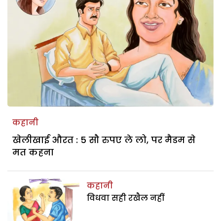
कहानी
खेलीखाई औरत : 5 सौ रुपए ले लो, पर मैडम से
मत कहना
कहानी
विधवा सही रखैल नहीं