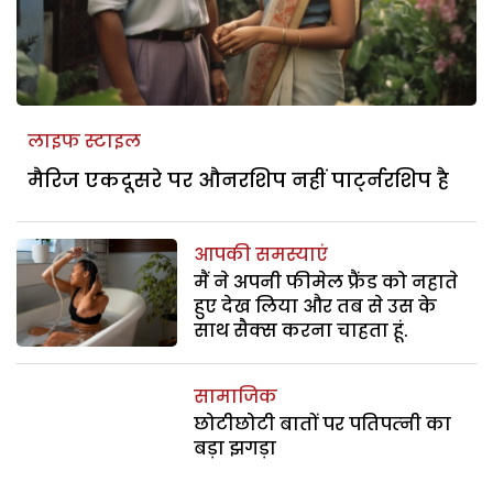
लाइफ स्टाइल
मैरिज एकदूसरे पर औनरशिप नहीं पार्ट्नरशिप है
आपकी समस्याएं
मैं ने अपनी फीमेल फ्रैंड को नहाते
हुए देख लिया और तब से उस के
साथ सैक्स करना चाहता हूं.
सामाजिक
छोटीछोटी बातों प‍र पतिपत्‍नी का
बड़ा झगड़ा