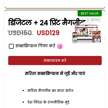
(1 साल)
डिजिटल + 24 प्रिंट मैगजीन
USD150
USD129
सब्सक्रिप्शन गिफ्ट करें
सब्सक्राइब करें
सरिता सब्सक्रिप्शन से जुड़ेें और पाएं
सरिता मैगजीन का सारा कंटेंट
देश विदेश के राजनैतिक मुद्दे