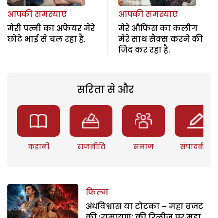
आपकी समस्याएं
आपकी समस्याएं
मेरी पत्नी का अफेयर मेरे
मेरे औफिस का कलीग
छोटे भाई से चल रहा है.
मेरे साथ सैक्स करने की
जिद कर रहा है.
सरिता से और
कहानी
राजनीति
समाज
संपादकीय
फिल्म
अंधविश्वास या टोटका – महा बजट
की ‘रामायण’ की रिलीज पर महा